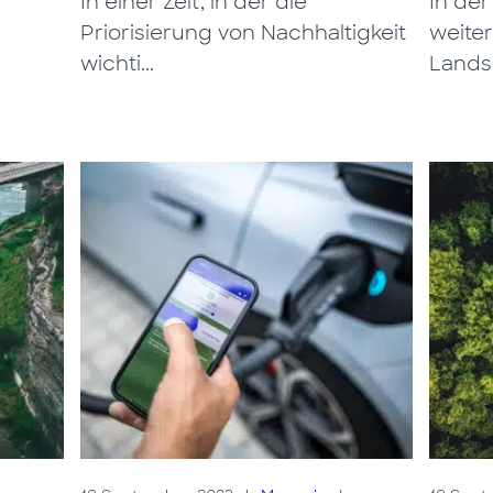
d
In einer Zeit, in der die
In der
Priorisierung von Nachhaltigkeit
weite
wichti...
Landsc