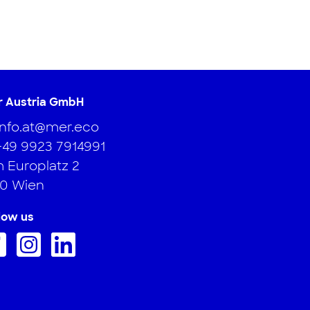
r Austria GmbH
info.at@mer.eco
+49 9923 7914991
 Europlatz 2
20 Wien
low us