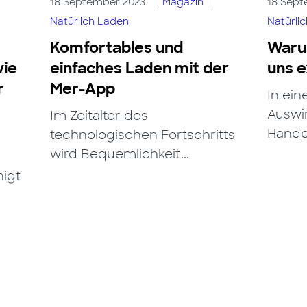
18 September 2023
|
Magazin
|
18 Sept
Natürlich Laden
Natürli
Komfortables und
Warum
wie
einfaches Laden mit der
uns e
r
Mer-App
In eine
Auswi
Im Zeitalter des
Handel
technologischen Fortschritts
wird Bequemlichkeit...
nigt