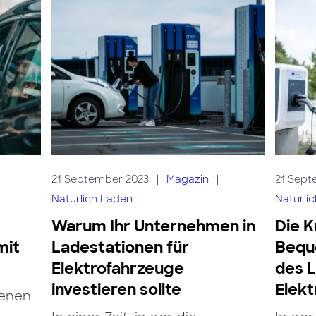
21 September 2023
|
Magazin
|
21 Sept
Natürlich Laden
Natürli
Warum Ihr Unternehmen in
Die K
mit
Ladestationen für
Beque
Elektrofahrzeuge
des L
investieren sollte
Elekt
senen