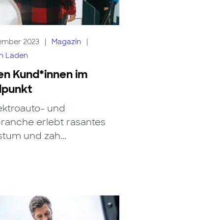
ember 2023
|
Magazin
|
ch Laden
en Kund*innen im
lpunkt
ektroauto- und
ranche erlebt rasantes
tum und zah...